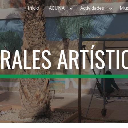
Inicio
ACUNA
Actividades
Mu
ip to main content
Skip to navigat
RALES ARTÍSTI